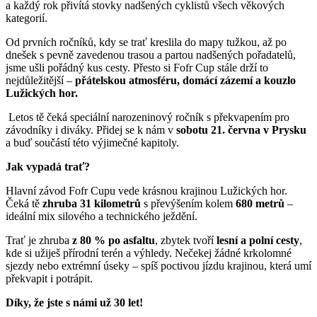
a každý rok přivítá stovky nadšených cyklistů všech věkových
kategorií.
Od prvních ročníků, kdy se trať kreslila do mapy tužkou, až po
dnešek s pevně zavedenou trasou a partou nadšených pořadatelů,
jsme ušli pořádný kus cesty. Přesto si Fofr Cup stále drží to
nejdůležitější –
přátelskou atmosféru, domácí zázemí a kouzlo
Lužických hor.
Letos tě čeká speciální narozeninový ročník s překvapením pro
závodníky i diváky. Přidej se k nám v
sobotu 21. června v Prysku
a buď součástí této výjimečné kapitoly.
Jak vypadá trať?
Hlavní závod Fofr Cupu vede krásnou krajinou Lužických hor.
Čeká tě
zhruba 31 kilometrů
s převýšením kolem
680 metrů
–
ideální mix silového a technického ježdění.
Trať je zhruba
z 80 % po asfaltu
, zbytek tvoří
lesní a polní cesty
,
kde si užiješ přírodní terén a výhledy. Nečekej žádné krkolomné
sjezdy nebo extrémní úseky – spíš poctivou jízdu krajinou, která umí
překvapit i potrápit.
Díky, že jste s námi už 30 let!