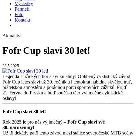
Výsledky
Partneři
Foto
Kontakt
Aktuality
Fofr Cup slaví 30 let!
28.5.2025
Legenda Lužických hor slaví kulatiny! Oblíbený cyklistický závod
Fofr Cup letos slaví už 30. ročník a i tentokrát nabídne skvělou trať,
přátelskou atmosféru a pořádnou porci sportovních zážitků. Přijď
21. června do Prysku a buď součástí této výjimečné cyklistické
oslavy!
Fofr Cup slaví 30 let!
Rok 2025 je pro nás výjimečný –
Fofr Cup slaví své
30. narozeniny!
Už tři dekády patří tento závod mezi stálice severočeské MTB scény