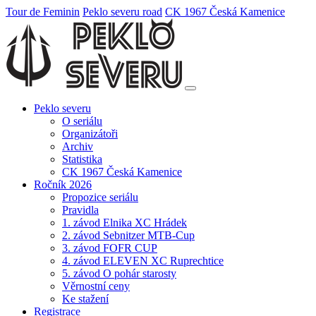
Tour de Feminin
Peklo severu road
CK 1967 Česká Kamenice
Peklo severu
O seriálu
Organizátoři
Archiv
Statistika
CK 1967 Česká Kamenice
Ročník 2026
Propozice seriálu
Pravidla
1. závod Elnika XC Hrádek
2. závod Sebnitzer MTB-Cup
3. závod FOFR CUP
4. závod ELEVEN XC Ruprechtice
5. závod O pohár starosty
Věrnostní ceny
Ke stažení
Registrace