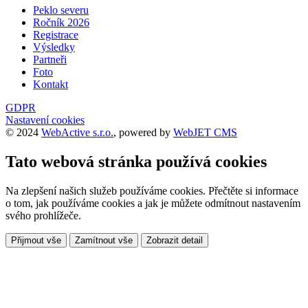
Peklo severu
Ročník 2026
Registrace
Výsledky
Partneři
Foto
Kontakt
GDPR
Nastavení cookies
© 2024
WebActive s.r.o.
, powered by
WebJET CMS
Tato webová stránka používá cookies
Na zlepšení našich služeb používáme cookies. Přečtěte si informace
o tom, jak používáme cookies a jak je můžete odmítnout nastavením
svého prohlížeče.
Přijmout vše
Zamítnout vše
Zobrazit detail