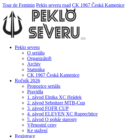
Tour de Feminin
Peklo severu road
CK 1967 Česká Kamenice
Peklo severu
O seriálu
Organizátoři
Archiv
Statistika
CK 1967 Česká Kamenice
Ročník 2026
Propozice seriálu
Pravidla
1. závod Elnika XC Hrádek
2. závod Sebnitzer MTB-Cup
3. závod FOFR CUP
4. závod ELEVEN XC Ruprechtice
5. závod O pohár starosty
Věrnostní ceny
Ke stažení
Registrace