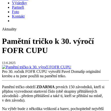
Výsledky
Partneři
Foto
Kontakt
Aktuality
Pamětní tričko k 30. výročí
FOFR CUPU
13.6.2025
Pro 30. ročník FOFR CUPU vytvořil Pavel Domalíp originální
kresbu a tu jsme použili na pamětní triko.
Pamětní tričko obdrží
ZDARMA
prvních 150 závodníků, kteří si
přijdou vyzvednout startovní číslo (obě skupiny přihlášených
závodníků - předem přihlášení a také ti, kteří se přihlásí na místě,
v den závodu).
Na výběr bude z několika velikostí a barev, pochopitelně největší