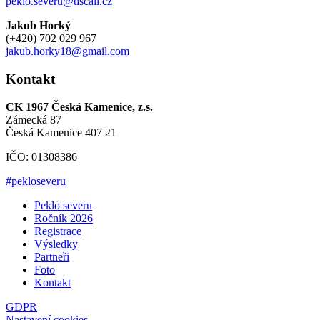
peklo.severu@tiscali.cz
Jakub Horký
(+420) 702 029 967
jakub.horky18@gmail.com
Kontakt
CK 1967 Česká Kamenice, z.s.
Zámecká 87
Česká Kamenice 407 21
IČO: 01308386
#pekloseveru
Peklo severu
Ročník 2026
Registrace
Výsledky
Partneři
Foto
Kontakt
GDPR
Nastavení cookies