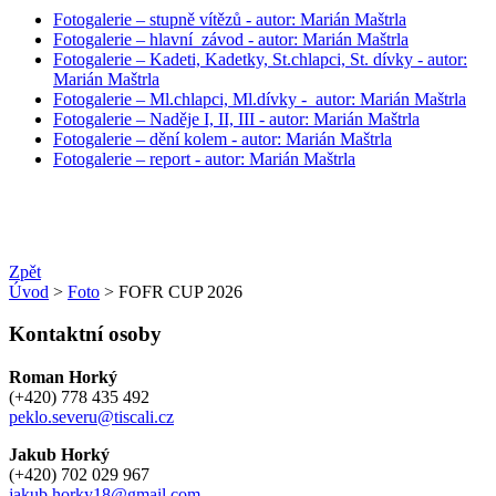
Fotogalerie – stupně vítězů - autor: Marián Maštrla
Fotogalerie – hlavní závod - autor: Marián Maštrla
Fotogalerie – Kadeti, Kadetky, St.chlapci, St. dívky - autor:
Marián Maštrla
Fotogalerie – Ml.chlapci, Ml.dívky - autor: Marián Maštrla
Fotogalerie – Naděje I, II, III - autor: Marián Maštrla
Fotogalerie – dění kolem - autor: Marián Maštrla
Fotogalerie – report - autor: Marián Maštrla
Zpět
Úvod
>
Foto
> FOFR CUP 2026
Kontaktní osoby
Roman Horký
(+420) 778 435 492
peklo.severu@tiscali.cz
Jakub Horký
(+420) 702 029 967
jakub.horky18@gmail.com