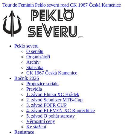
Tour de Feminin
Peklo severu road
CK 1967 Česká Kamenice
Peklo severu
O seriálu
Organizátoři
Archiv
Statistika
CK 1967 Česká Kamenice
Ročník 2026
Propozice seriálu
Pravidla
1. závod Elnika XC Hrádek
2. závod Sebnitzer MTB-Cup
3. závod FOFR CUP
4. závod ELEVEN XC Ruprechtice
5. závod O pohár starosty
Věrnostní ceny
Ke stažení
Registrace