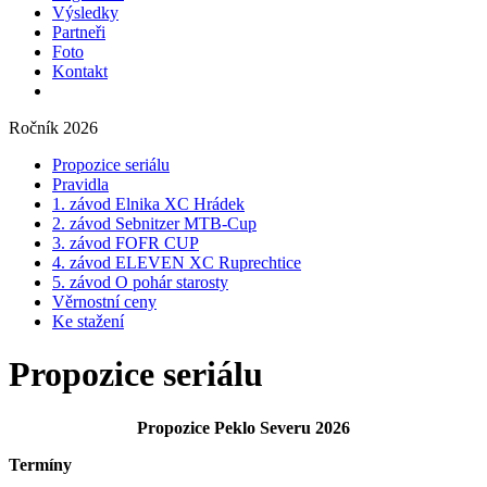
Výsledky
Partneři
Foto
Kontakt
Ročník 2026
Propozice seriálu
Pravidla
1. závod Elnika XC Hrádek
2. závod Sebnitzer MTB-Cup
3. závod FOFR CUP
4. závod ELEVEN XC Ruprechtice
5. závod O pohár starosty
Věrnostní ceny
Ke stažení
Propozice seriálu
Propozice Peklo Severu 2026
Termíny