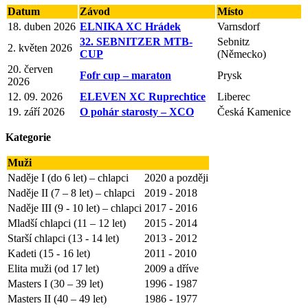
Datum
Závod
Místo
18. duben 2026
ELNIKA XC Hrádek
Varnsdorf
32. SEBNITZER MTB-
Sebnitz
2. květen 2026
CUP
(Německo)
20. červen
Fofr cup – maraton
Prysk
2026
12. 09. 2026
ELEVEN XC Ruprechtice
Liberec
19. září 2026
O pohár starosty – XCO
Česká Kamenice
Kategorie
Muži
Naděje I (do 6 let) – chlapci
2020 a později
Naděje II (7 – 8 let) – chlapci
2019 - 2018
Naděje III (9 - 10 let) – chlapci
2017 - 2016
Mladší chlapci (11 – 12 let)
2015 - 2014
Starší chlapci (13 - 14 let)
2013 - 2012
Kadeti (15 - 16 let)
2011 - 2010
Elita muži (od 17 let)
2009 a dříve
Masters I (30 – 39 let)
1996 - 1987
Masters II (40 – 49 let)
1986 - 1977