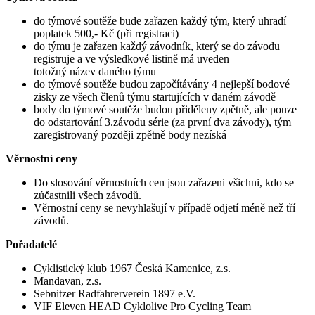
do týmové soutěže bude zařazen každý tým, který uhradí
poplatek 500,- Kč (při registraci)
do týmu je zařazen každý závodník, který se do závodu
registruje a ve výsledkové listině má uveden
totožný název daného týmu
do týmové soutěže budou započítávány 4 nejlepší bodové
zisky ze všech členů týmu startujících v daném závodě
body do týmové soutěže budou přiděleny zpětně, ale pouze
do odstartování 3.závodu série (za první dva závody), tým
zaregistrovaný později zpětně body nezíská
Věrnostní
ceny
Do slosování věrnostních cen jsou zařazeni všichni, kdo se
zúčastnili všech závodů.
Věrnostní ceny se nevyhlašují v případě odjetí méně než tří
závodů.
Pořadatelé
Cyklistický klub 1967 Česká Kamenice, z.s.
Mandavan, z.s.
Sebnitzer Radfahrerverein 1897 e.V.
VIF Eleven HEAD Cyklolive Pro Cycling Team