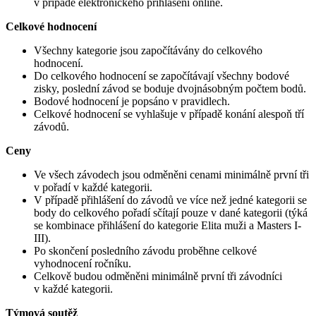
v případě elektronického přihlášení online.
Celkové hodnocení
Všechny kategorie jsou započítávány do celkového
hodnocení.
Do celkového hodnocení se započítávají všechny bodové
zisky, poslední závod se boduje dvojnásobným počtem bodů.
Bodové hodnocení je popsáno v pravidlech.
Celkové hodnocení se vyhlašuje v případě konání alespoň tří
závodů.
Ceny
Ve všech závodech jsou odměněni cenami minimálně první tři
v pořadí v každé kategorii.
V případě přihlášení do závodů ve více než jedné kategorii se
body do celkového pořadí sčítají pouze v dané kategorii (týká
se kombinace přihlášení do kategorie Elita muži a Masters I-
III).
Po skončení posledního závodu proběhne celkové
vyhodnocení ročníku.
Celkově budou odměněni minimálně první tři závodníci
v každé kategorii.
Týmová soutěž