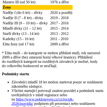
Masters III (od 50 let)
1976 a dříve
Ženy
Naděje I (do 6 let) – dívky
2020 a později
Naděje II (7 - 8 let) - dívky
2019 - 2018
Naděje III (9 – 10 let) – dívky
2017 - 2016
Mladší dívky (11 – 12 let)
2015 - 2014
Starší dívky (13 - 14 let)
2013 - 2012
Kadetky (15 - 16 let)
2011 - 2010
Elita ženy (od 17 let)
2009 a dříve
* Elita muži – do kategorie se mohou přihlásit muži, rok narození
2009 a dříve (bez omezení horní věkové hranice). Přihlášení
do rozdílných kategorií na rozdílných závodech je možné, body
do celkového hodnocení se nesčítají.
Podmínky startu
Závodníci mladší 18 let mohou startovat pouze se souhlasem
zákonného zástupce.
Všichni startující potvrzují znalost pravidel a podmínek startu
uveřejněných v místě registrace nebo
na
https://www.pekloseveru.cz/cz/rocnik-
2026/pravidla/
podpisem při prezentaci nebo souhlasem