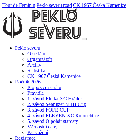
Tour de Feminin
Peklo severu road
CK 1967 Česká Kamenice
Peklo severu
O seriálu
Organizátoři
Archiv
Statistika
CK 1967 Česká Kamenice
Ročník 2026
Propozice seriálu
Pravidla
1. závod Elnika XC Hrádek
2. závod Sebnitzer MTB-Cup
3. závod FOFR CUP
4. závod ELEVEN XC Ruprechtice
5. závod O pohár starosty
Věrnostní ceny
Ke stažení
Registrace