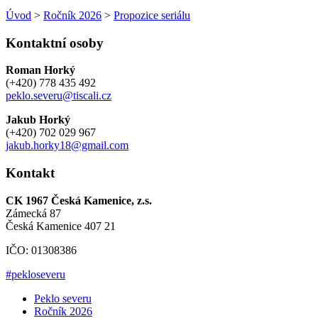
Úvod
>
Ročník 2026
>
Propozice seriálu
Kontaktní osoby
Roman Horký
(+420) 778 435 492
peklo.severu@tiscali.cz
Jakub Horký
(+420) 702 029 967
jakub.horky18@gmail.com
Kontakt
CK 1967 Česká Kamenice, z.s.
Zámecká 87
Česká Kamenice 407 21
IČO: 01308386
#pekloseveru
Peklo severu
Ročník 2026